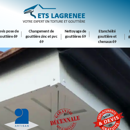
evis pose de
Changement de
Nettoyage de
Etanchéité
outtière 69
gouttière zinc et pvc
gouttières 69
gouttière et
g
69
chenaux 69