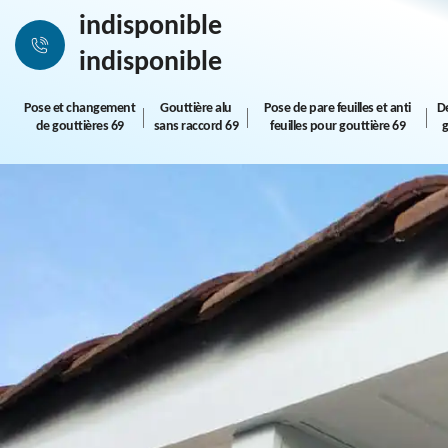
indisponible
indisponible
Pose et changement
Gouttière alu
Pose de pare feuilles et anti
D
de gouttières 69
sans raccord 69
feuilles pour gouttière 69
g