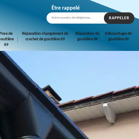
Être rappelé
Pose de
Réparation changement de
Réparation de
Débouchage de
outtière
crochet de gouttière 69
gouttière 69
gouttière 69
69