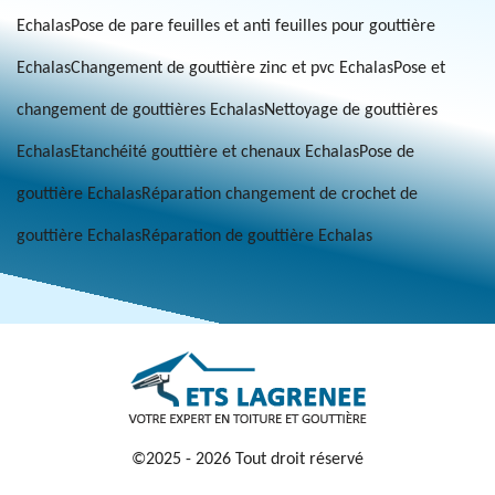
Echalas
Pose de pare feuilles et anti feuilles pour gouttière
Echalas
Changement de gouttière zinc et pvc Echalas
Pose et
changement de gouttières Echalas
Nettoyage de gouttières
Echalas
Etanchéité gouttière et chenaux Echalas
Pose de
gouttière Echalas
Réparation changement de crochet de
gouttière Echalas
Réparation de gouttière Echalas
©2025 - 2026 Tout droit réservé