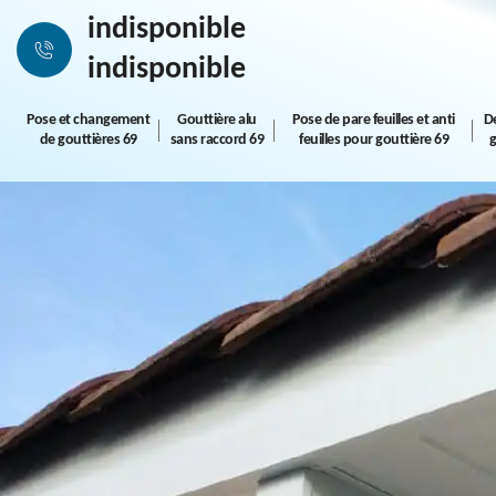
indisponible
indisponible
Pose et changement
Gouttière alu
Pose de pare feuilles et anti
D
de gouttières 69
sans raccord 69
feuilles pour gouttière 69
g