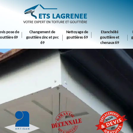
evis pose de
Changement de
Nettoyage de
Etanchéité
outtière 69
gouttière zinc et pvc
gouttières 69
gouttière et
g
69
chenaux 69