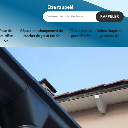
Être rappelé
Pose de
Réparation changement de
Réparation de
Débouchage de
outtière
crochet de gouttière 69
gouttière 69
gouttière 69
69