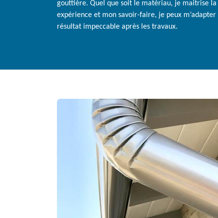
gouttière. Quel que soit le matériau, je maitrise l
expérience et mon savoir-faire, je peux m’adapter à
résultat impeccable après les travaux.