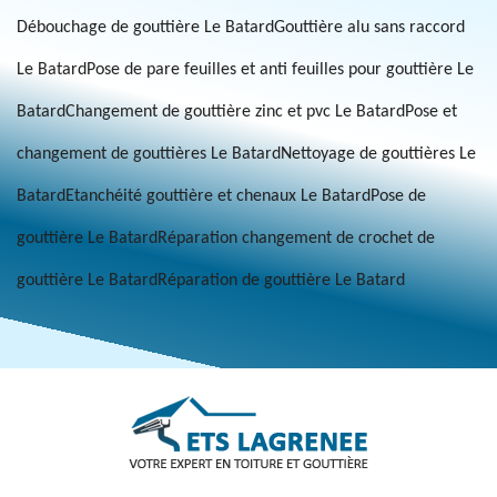
Débouchage de gouttière Le Batard
Gouttière alu sans raccord
Le Batard
Pose de pare feuilles et anti feuilles pour gouttière Le
Batard
Changement de gouttière zinc et pvc Le Batard
Pose et
changement de gouttières Le Batard
Nettoyage de gouttières Le
Batard
Etanchéité gouttière et chenaux Le Batard
Pose de
gouttière Le Batard
Réparation changement de crochet de
gouttière Le Batard
Réparation de gouttière Le Batard