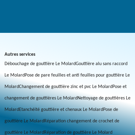
Autres services
Débouchage de gouttière Le Molard
Gouttière alu sans raccord
Le Molard
Pose de pare feuilles et anti feuilles pour gouttière Le
Molard
Changement de gouttière zinc et pvc Le Molard
Pose et
changement de gouttières Le Molard
Nettoyage de gouttières Le
Molard
Etanchéité gouttière et chenaux Le Molard
Pose de
gouttière Le Molard
Réparation changement de crochet de
gouttière Le Molard
Réparation de gouttière Le Molard