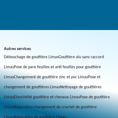
Autres services
Débouchage de gouttière Limas
Gouttière alu sans raccord
Limas
Pose de pare feuilles et anti feuilles pour gouttière
Limas
Changement de gouttière zinc et pvc Limas
Pose et
changement de gouttières Limas
Nettoyage de gouttières
Limas
Etanchéité gouttière et chenaux Limas
Pose de gouttière
Limas
Réparation changement de crochet de gouttière
Limas
Réparation de gouttière Limas