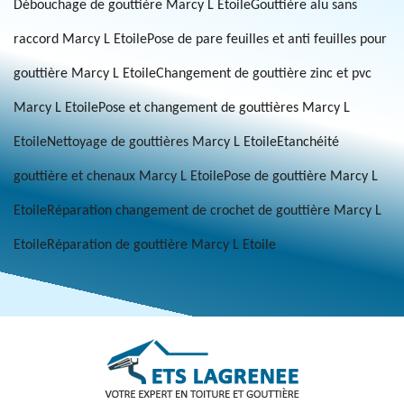
Débouchage de gouttière Marcy L Etoile
Gouttière alu sans
raccord Marcy L Etoile
Pose de pare feuilles et anti feuilles pour
gouttière Marcy L Etoile
Changement de gouttière zinc et pvc
Marcy L Etoile
Pose et changement de gouttières Marcy L
Etoile
Nettoyage de gouttières Marcy L Etoile
Etanchéité
gouttière et chenaux Marcy L Etoile
Pose de gouttière Marcy L
Etoile
Réparation changement de crochet de gouttière Marcy L
Etoile
Réparation de gouttière Marcy L Etoile