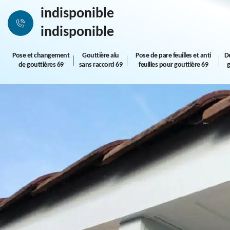
indisponible
indisponible
Pose et changement
Gouttière alu
Pose de pare feuilles et anti
D
de gouttières 69
sans raccord 69
feuilles pour gouttière 69
g