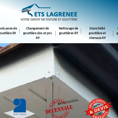
evis pose de
Changement de
Nettoyage de
Etanchéité
outtière 69
gouttière zinc et pvc
gouttières 69
gouttière et
g
69
chenaux 69