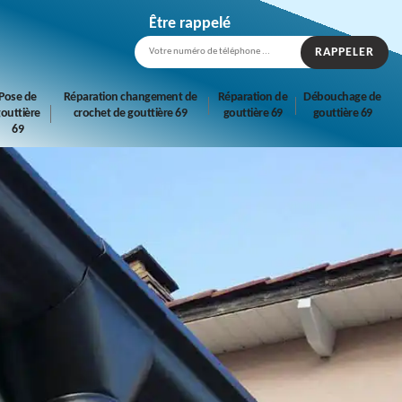
Être rappelé
Pose de
Réparation changement de
Réparation de
Débouchage de
outtière
crochet de gouttière 69
gouttière 69
gouttière 69
69