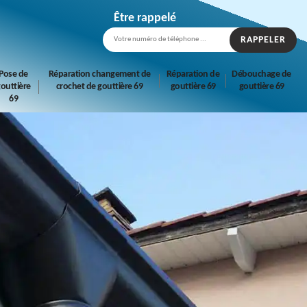
Être rappelé
Pose de
Réparation changement de
Réparation de
Débouchage de
outtière
crochet de gouttière 69
gouttière 69
gouttière 69
69