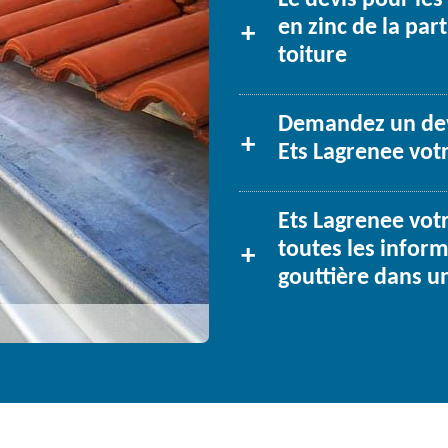
Le devis pour les
en zinc de la par
toiture
Demandez un devi
Ets Lagrenee votr
Ets Lagrenee vot
toutes les inform
gouttière dans u