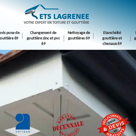
evis pose de
Changement de
Nettoyage de
Etanchéité
outtière 69
gouttière zinc et pvc
gouttières 69
gouttière et
g
69
chenaux 69