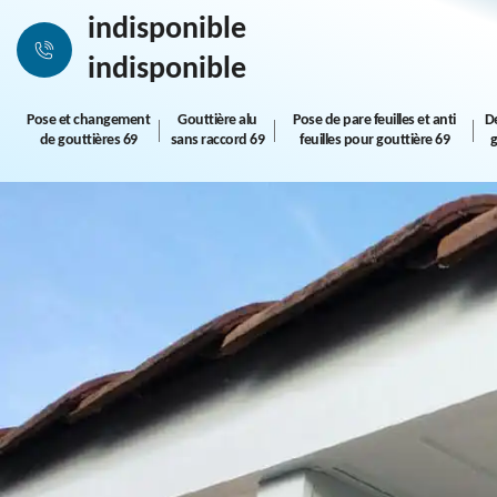
indisponible
indisponible
Pose et changement
Gouttière alu
Pose de pare feuilles et anti
D
de gouttières 69
sans raccord 69
feuilles pour gouttière 69
g