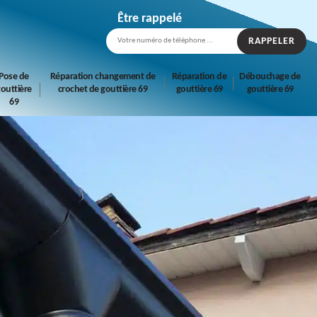
Être rappelé
Pose de
Réparation changement de
Réparation de
Débouchage de
outtière
crochet de gouttière 69
gouttière 69
gouttière 69
69