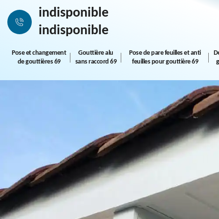
indisponible
indisponible
Pose et changement
Gouttière alu
Pose de pare feuilles et anti
D
de gouttières 69
sans raccord 69
feuilles pour gouttière 69
g