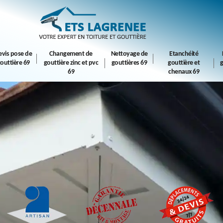
evis pose de
Changement de
Nettoyage de
Etanchéité
outtière 69
gouttière zinc et pvc
gouttières 69
gouttière et
g
69
chenaux 69