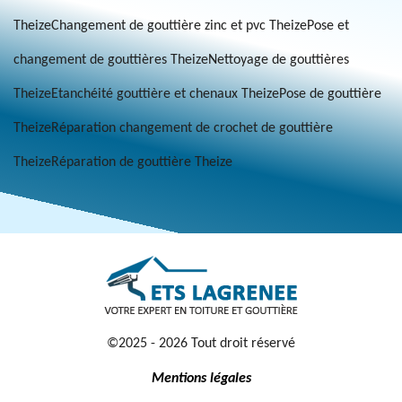
Theize
Changement de gouttière zinc et pvc Theize
Pose et
changement de gouttières Theize
Nettoyage de gouttières
Theize
Etanchéité gouttière et chenaux Theize
Pose de gouttière
Theize
Réparation changement de crochet de gouttière
Theize
Réparation de gouttière Theize
©2025 - 2026 Tout droit réservé
Mentions légales