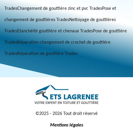
Trades
Changement de gouttière zinc et pvc Trades
Pose et
changement de gouttières Trades
Nettoyage de gouttières
Trades
Etanchéité gouttière et chenaux Trades
Pose de gouttière
Trades
Réparation changement de crochet de gouttière
Trades
Réparation de gouttière Trades
©2025 - 2026 Tout droit réservé
Mentions légales