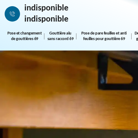
indisponible
indisponible
Pose et changement
Gouttière alu
Pose de pare feuilles et anti
D
de gouttières 69
sans raccord 69
feuilles pour gouttière 69
g