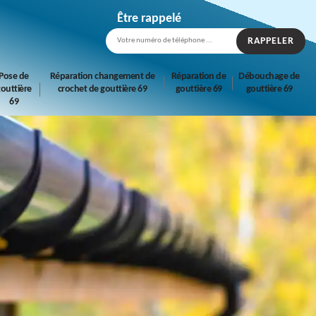
Être rappelé
Pose de
Réparation changement de
Réparation de
Débouchage de
outtière
crochet de gouttière 69
gouttière 69
gouttière 69
69