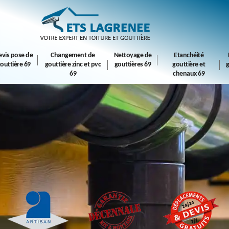
evis pose de
Changement de
Nettoyage de
Etanchéité
outtière 69
gouttière zinc et pvc
gouttières 69
gouttière et
g
69
chenaux 69