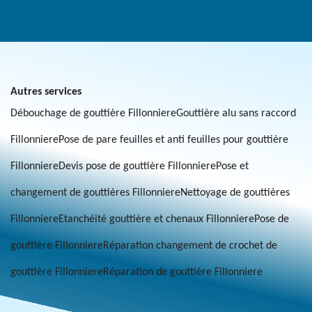
Autres services
Débouchage de gouttière Fillonniere
Gouttière alu sans raccord
Fillonniere
Pose de pare feuilles et anti feuilles pour gouttière
Fillonniere
Devis pose de gouttière Fillonniere
Pose et
changement de gouttières Fillonniere
Nettoyage de gouttières
Fillonniere
Etanchéité gouttière et chenaux Fillonniere
Pose de
gouttière Fillonniere
Réparation changement de crochet de
gouttière Fillonniere
Réparation de gouttière Fillonniere