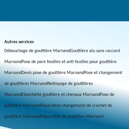
Autres services
Débouchage de gouttière Marnand
Gouttière alu sans raccord
Marnand
Pose de pare feuilles et anti feuilles pour gouttière
Marnand
Devis pose de gouttière Marnand
Pose et changement
de gouttières Marnand
Nettoyage de gouttières
Marnand
Etanchéité gouttière et chenaux Marnand
Pose de
gouttière Marnand
Réparation changement de crochet de
gouttière Marnand
Réparation de gouttière Marnand