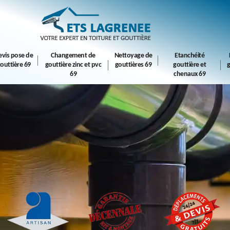
evis pose de
Changement de
Nettoyage de
Etanchéité
outtière 69
gouttière zinc et pvc
gouttières 69
gouttière et
g
69
chenaux 69