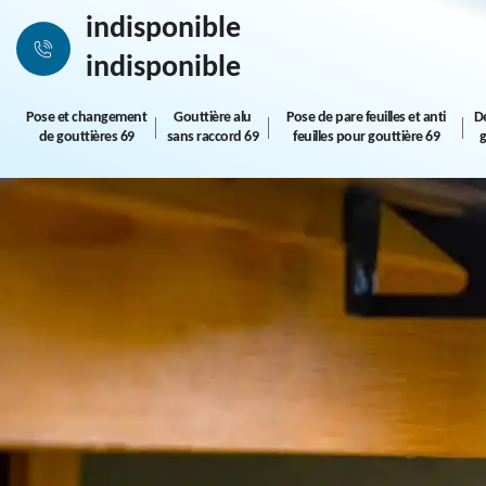
indisponible
indisponible
Pose et changement
Gouttière alu
Pose de pare feuilles et anti
D
de gouttières 69
sans raccord 69
feuilles pour gouttière 69
g