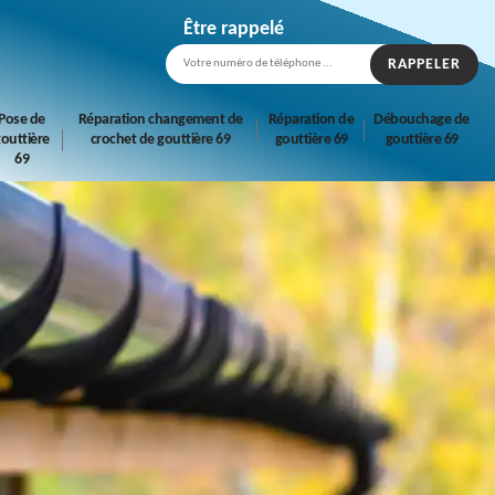
Être rappelé
Pose de
Réparation changement de
Réparation de
Débouchage de
outtière
crochet de gouttière 69
gouttière 69
gouttière 69
69