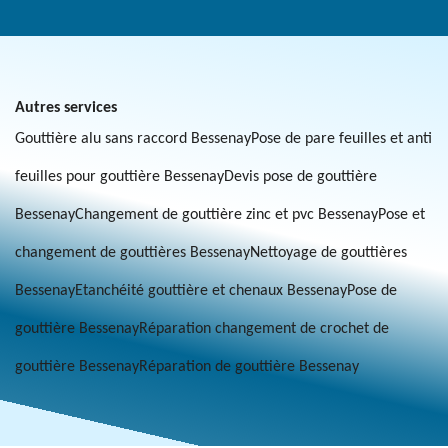
Autres services
Gouttière alu sans raccord Bessenay
Pose de pare feuilles et anti
feuilles pour gouttière Bessenay
Devis pose de gouttière
Bessenay
Changement de gouttière zinc et pvc Bessenay
Pose et
changement de gouttières Bessenay
Nettoyage de gouttières
Bessenay
Etanchéité gouttière et chenaux Bessenay
Pose de
gouttière Bessenay
Réparation changement de crochet de
gouttière Bessenay
Réparation de gouttière Bessenay