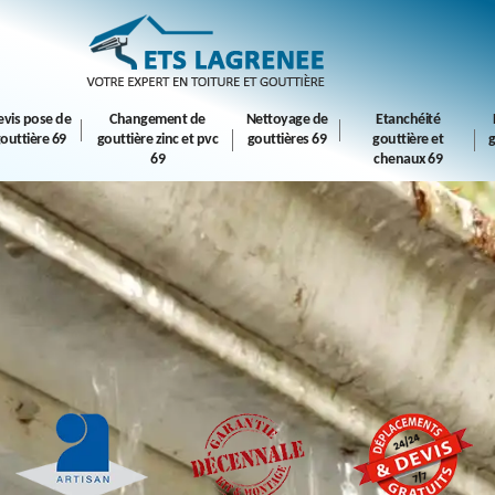
evis pose de
Changement de
Nettoyage de
Etanchéité
outtière 69
gouttière zinc et pvc
gouttières 69
gouttière et
g
69
chenaux 69