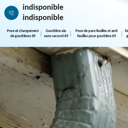
indisponible
indisponible
Pose et changement
Gouttière alu
Pose de pare feuilles et anti
D
de gouttières 69
sans raccord 69
feuilles pour gouttière 69
g