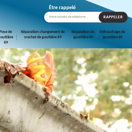
Être rappelé
Pose de
Réparation changement de
Réparation de
Débouchage de
outtière
crochet de gouttière 69
gouttière 69
gouttière 69
69