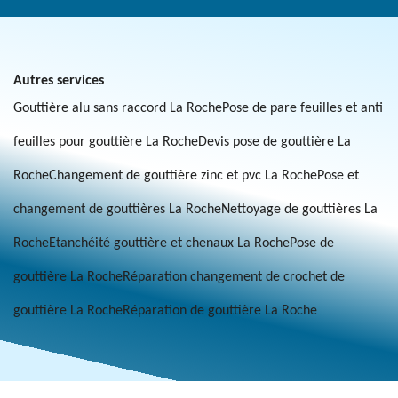
Autres services
Gouttière alu sans raccord La Roche
Pose de pare feuilles et anti
feuilles pour gouttière La Roche
Devis pose de gouttière La
Roche
Changement de gouttière zinc et pvc La Roche
Pose et
changement de gouttières La Roche
Nettoyage de gouttières La
Roche
Etanchéité gouttière et chenaux La Roche
Pose de
gouttière La Roche
Réparation changement de crochet de
gouttière La Roche
Réparation de gouttière La Roche