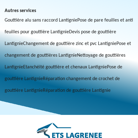
Autres services
Gouttière alu sans raccord Lantignie
Pose de pare feuilles et anti
feuilles pour gouttière Lantignie
Devis pose de gouttière
Lantignie
Changement de gouttière zinc et pvc Lantignie
Pose et
changement de gouttières Lantignie
Nettoyage de gouttières
Lantignie
Etanchéité gouttière et chenaux Lantignie
Pose de
gouttière Lantignie
Réparation changement de crochet de
gouttière Lantignie
Réparation de gouttière Lantignie