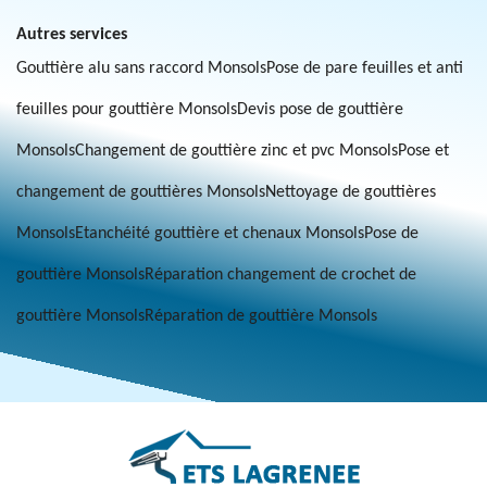
Autres services
Gouttière alu sans raccord Monsols
Pose de pare feuilles et anti
feuilles pour gouttière Monsols
Devis pose de gouttière
Monsols
Changement de gouttière zinc et pvc Monsols
Pose et
changement de gouttières Monsols
Nettoyage de gouttières
Monsols
Etanchéité gouttière et chenaux Monsols
Pose de
gouttière Monsols
Réparation changement de crochet de
gouttière Monsols
Réparation de gouttière Monsols