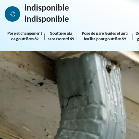
indisponible
indisponible
Pose et changement
Gouttière alu
Pose de pare feuilles et anti
D
de gouttières 69
sans raccord 69
feuilles pour gouttière 69
g