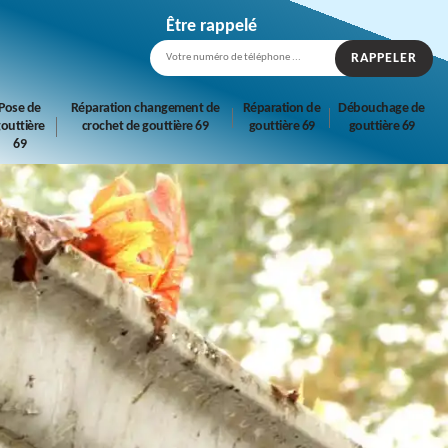
Être rappelé
Pose de
Réparation changement de
Réparation de
Débouchage de
outtière
crochet de gouttière 69
gouttière 69
gouttière 69
69