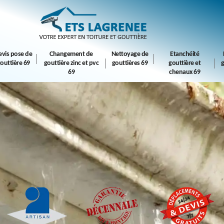
evis pose de
Changement de
Nettoyage de
Etanchéité
outtière 69
gouttière zinc et pvc
gouttières 69
gouttière et
g
69
chenaux 69