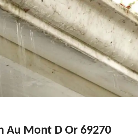
in Au Mont D Or 69270