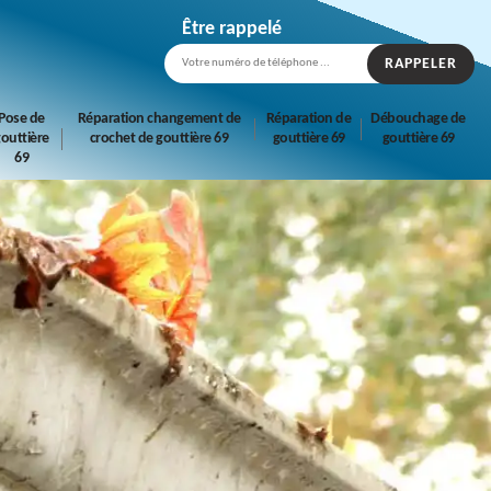
Être rappelé
Pose de
Réparation changement de
Réparation de
Débouchage de
outtière
crochet de gouttière 69
gouttière 69
gouttière 69
69