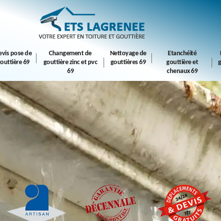
evis pose de
Changement de
Nettoyage de
Etanchéité
outtière 69
gouttière zinc et pvc
gouttières 69
gouttière et
g
69
chenaux 69