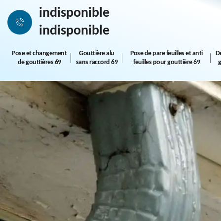
indisponible
indisponible
Pose et changement
Gouttière alu
Pose de pare feuilles et anti
D
de gouttières 69
sans raccord 69
feuilles pour gouttière 69
g