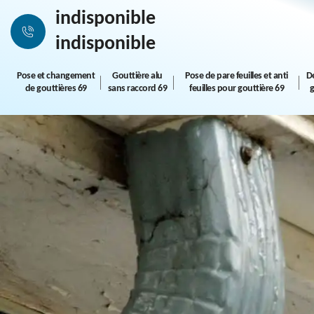
indisponible
indisponible
Pose et changement
Gouttière alu
Pose de pare feuilles et anti
D
de gouttières 69
sans raccord 69
feuilles pour gouttière 69
g