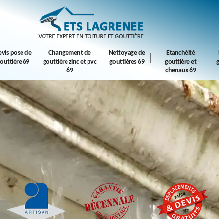
evis pose de
Changement de
Nettoyage de
Etanchéité
outtière 69
gouttière zinc et pvc
gouttières 69
gouttière et
g
69
chenaux 69