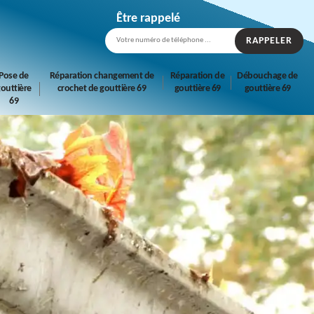
Être rappelé
Pose de
Réparation changement de
Réparation de
Débouchage de
outtière
crochet de gouttière 69
gouttière 69
gouttière 69
69