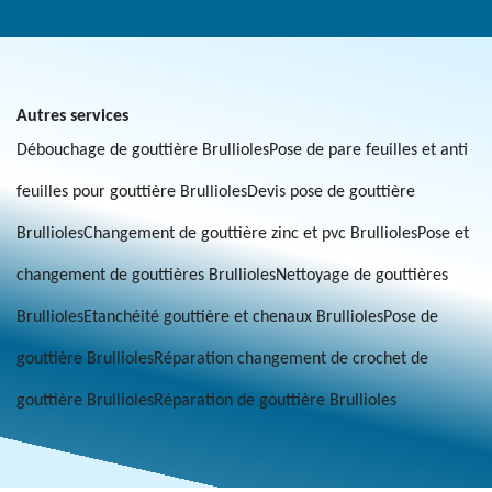
Autres services
Débouchage de gouttière Brullioles
Pose de pare feuilles et anti
feuilles pour gouttière Brullioles
Devis pose de gouttière
Brullioles
Changement de gouttière zinc et pvc Brullioles
Pose et
changement de gouttières Brullioles
Nettoyage de gouttières
Brullioles
Etanchéité gouttière et chenaux Brullioles
Pose de
gouttière Brullioles
Réparation changement de crochet de
gouttière Brullioles
Réparation de gouttière Brullioles