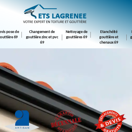
evis pose de
Changement de
Nettoyage de
Etanchéité
outtière 69
gouttière zinc et pvc
gouttières 69
gouttière et
g
69
chenaux 69