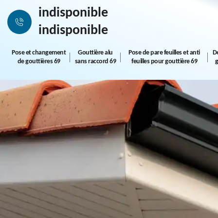
indisponible
indisponible
Pose et changement
Gouttière alu
Pose de pare feuilles et anti
D
de gouttières 69
sans raccord 69
feuilles pour gouttière 69
g