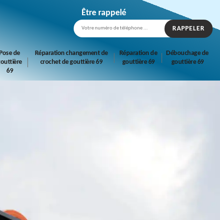
Être rappelé
Pose de
Réparation changement de
Réparation de
Débouchage de
outtière
crochet de gouttière 69
gouttière 69
gouttière 69
69