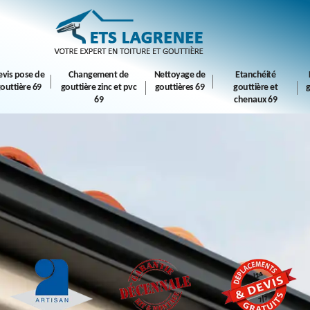
evis pose de
Changement de
Nettoyage de
Etanchéité
outtière 69
gouttière zinc et pvc
gouttières 69
gouttière et
g
69
chenaux 69