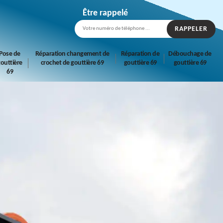
Être rappelé
Pose de
Réparation changement de
Réparation de
Débouchage de
outtière
crochet de gouttière 69
gouttière 69
gouttière 69
69