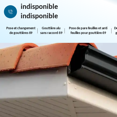
indisponible
indisponible
Pose et changement
Gouttière alu
Pose de pare feuilles et anti
D
de gouttières 69
sans raccord 69
feuilles pour gouttière 69
g