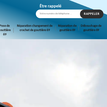
Être rappelé
Pose de
Réparation changement de
Réparation de
Débouchage de
outtière
crochet de gouttière 69
gouttière 69
gouttière 69
69