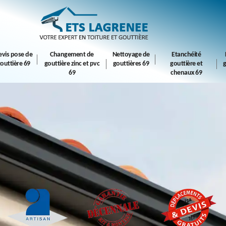
evis pose de
Changement de
Nettoyage de
Etanchéité
outtière 69
gouttière zinc et pvc
gouttières 69
gouttière et
g
69
chenaux 69