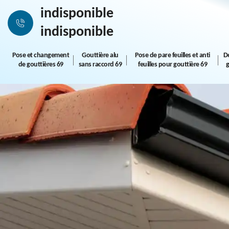
indisponible
indisponible
Pose et changement
Gouttière alu
Pose de pare feuilles et anti
D
de gouttières 69
sans raccord 69
feuilles pour gouttière 69
g