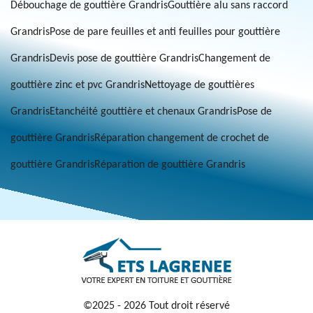
Débouchage de gouttière Grandris
Gouttière alu sans raccord
Grandris
Pose de pare feuilles et anti feuilles pour gouttière
Grandris
Devis pose de gouttière Grandris
Changement de
gouttière zinc et pvc Grandris
Nettoyage de gouttières
Grandris
Etanchéité gouttière et chenaux Grandris
Pose de
gouttière Grandris
Réparation changement de crochet de
gouttière Grandris
Réparation de gouttière Grandris
©2025 - 2026 Tout droit réservé