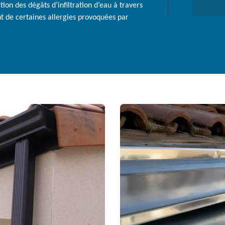
on des dégâts d’infiltration d’eau à travers
t de certaines allergies provoquées par