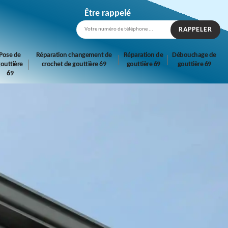
Être rappelé
Pose de
Réparation changement de
Réparation de
Débouchage de
outtière
crochet de gouttière 69
gouttière 69
gouttière 69
69