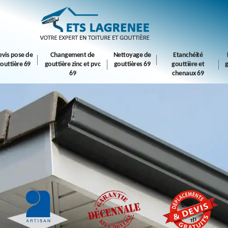
evis pose de
Changement de
Nettoyage de
Etanchéité
outtière 69
gouttière zinc et pvc
gouttières 69
gouttière et
g
69
chenaux 69