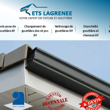
evis pose de
Changement de
Nettoyage de
Etanchéité
outtière 69
gouttière zinc et pvc
gouttières 69
gouttière et
g
69
chenaux 69