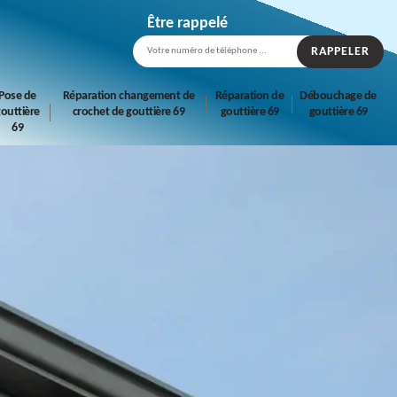
Être rappelé
Pose de
Réparation changement de
Réparation de
Débouchage de
outtière
crochet de gouttière 69
gouttière 69
gouttière 69
69