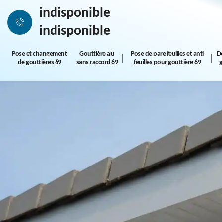
indisponible
indisponible
Pose et changement
Gouttière alu
Pose de pare feuilles et anti
D
de gouttières 69
sans raccord 69
feuilles pour gouttière 69
g