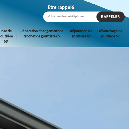
Être rappelé
Pose de
Réparation changement de
Réparation de
Débouchage de
outtière
crochet de gouttière 69
gouttière 69
gouttière 69
69