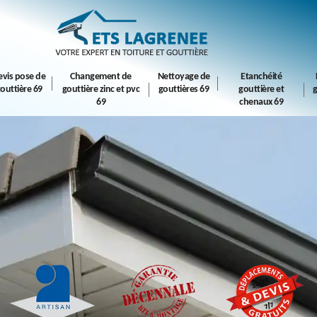
evis pose de
Changement de
Nettoyage de
Etanchéité
outtière 69
gouttière zinc et pvc
gouttières 69
gouttière et
g
69
chenaux 69