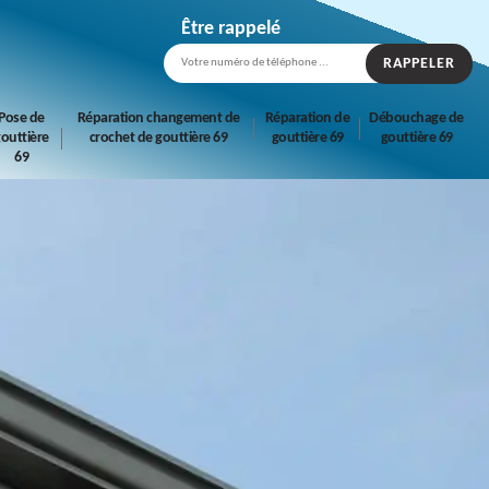
Être rappelé
Pose de
Réparation changement de
Réparation de
Débouchage de
outtière
crochet de gouttière 69
gouttière 69
gouttière 69
69