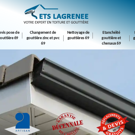
evis pose de
Changement de
Nettoyage de
Etanchéité
outtière 69
gouttière zinc et pvc
gouttières 69
gouttière et
g
69
chenaux 69