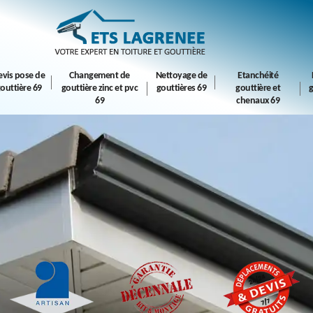
evis pose de
Changement de
Nettoyage de
Etanchéité
outtière 69
gouttière zinc et pvc
gouttières 69
gouttière et
g
69
chenaux 69