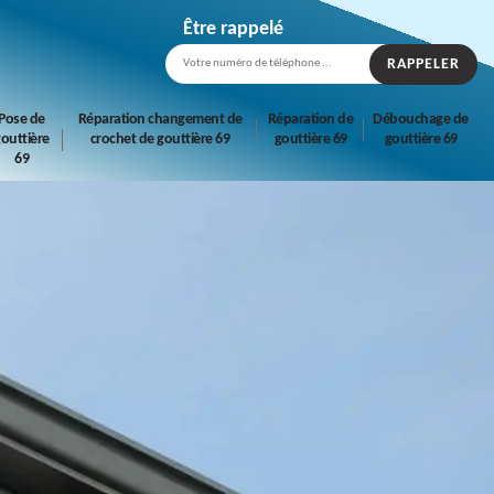
Être rappelé
Pose de
Réparation changement de
Réparation de
Débouchage de
outtière
crochet de gouttière 69
gouttière 69
gouttière 69
69