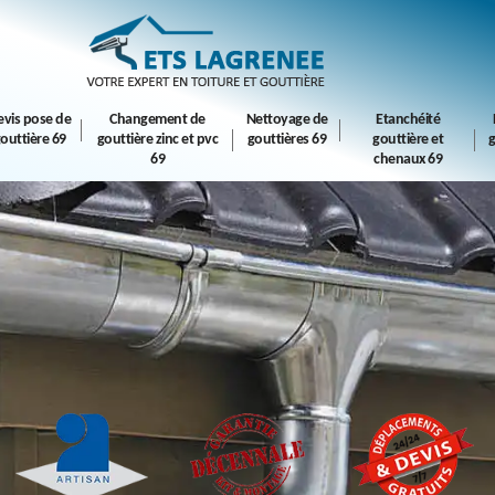
evis pose de
Changement de
Nettoyage de
Etanchéité
outtière 69
gouttière zinc et pvc
gouttières 69
gouttière et
g
69
chenaux 69