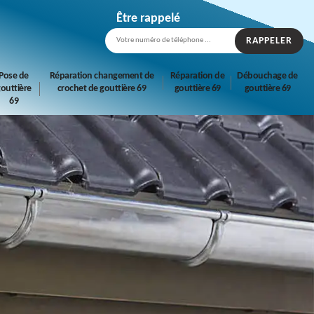
Être rappelé
Pose de
Réparation changement de
Réparation de
Débouchage de
outtière
crochet de gouttière 69
gouttière 69
gouttière 69
69