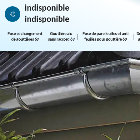
indisponible
indisponible
Pose et changement
Gouttière alu
Pose de pare feuilles et anti
D
de gouttières 69
sans raccord 69
feuilles pour gouttière 69
g