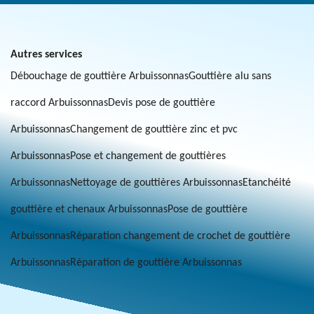
Autres services
Débouchage de gouttière Arbuissonnas
Gouttière alu sans
raccord Arbuissonnas
Devis pose de gouttière
Arbuissonnas
Changement de gouttière zinc et pvc
Arbuissonnas
Pose et changement de gouttières
Arbuissonnas
Nettoyage de gouttières Arbuissonnas
Etanchéité
gouttière et chenaux Arbuissonnas
Pose de gouttière
Arbuissonnas
Réparation changement de crochet de gouttière
Arbuissonnas
Réparation de gouttière Arbuissonnas