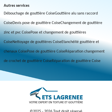
Autres services
Débouchage de gouttière Coise
Gouttière alu sans raccord
Coise
Devis pose de gouttière Coise
Changement de gouttière
zinc et pvc Coise
Pose et changement de gouttières
Coise
Nettoyage de gouttières Coise
Etanchéité gouttière et
chenaux Coise
Pose de gouttière Coise
Réparation changement
de crochet de gouttière Coise
Réparation de gouttière Coise
©2025 - 2026 Tout droit réservé