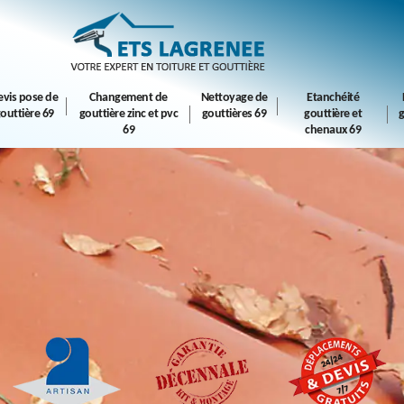
evis pose de
Changement de
Nettoyage de
Etanchéité
outtière 69
gouttière zinc et pvc
gouttières 69
gouttière et
g
69
chenaux 69