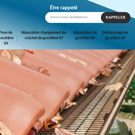
Être rappelé
Pose de
Réparation changement de
Réparation de
Débouchage de
outtière
crochet de gouttière 69
gouttière 69
gouttière 69
69