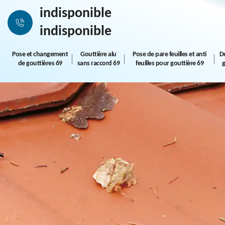
indisponible
indisponible
Pose et changement
Gouttière alu
Pose de pare feuilles et anti
D
de gouttières 69
sans raccord 69
feuilles pour gouttière 69
g