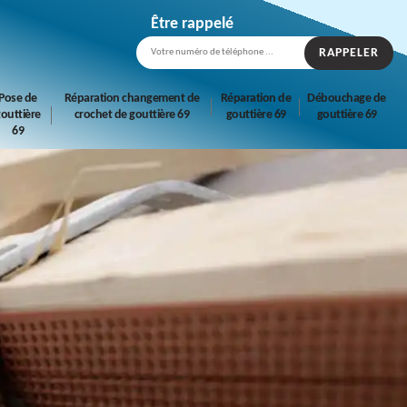
Être rappelé
Pose de
Réparation changement de
Réparation de
Débouchage de
outtière
crochet de gouttière 69
gouttière 69
gouttière 69
69