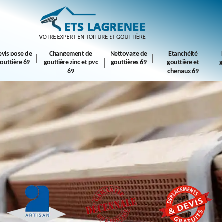
evis pose de
Changement de
Nettoyage de
Etanchéité
outtière 69
gouttière zinc et pvc
gouttières 69
gouttière et
g
69
chenaux 69