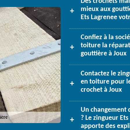
Des crochets mai
mieux aux goutti
Ets Lagrenee votr
Confiez à la soci
toiture la répar
gouttière à Joux
Contactez le zin
en toiture pour l
crochet à Joux
Un changement de
? Le zingueur Ets
apporte des expl