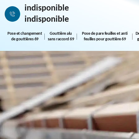
indisponible
indisponible
Pose et changement
Gouttière alu
Pose de pare feuilles et anti
D
de gouttières 69
sans raccord 69
feuilles pour gouttière 69
g