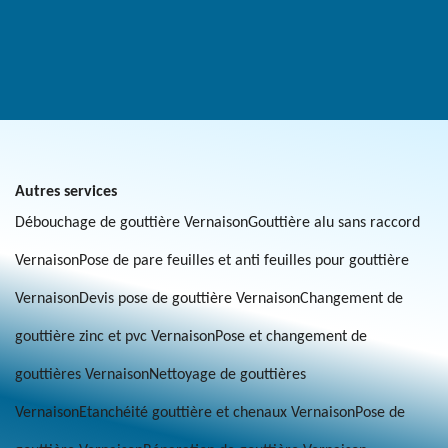
Autres services
Débouchage de gouttière Vernaison
Gouttière alu sans raccord
Vernaison
Pose de pare feuilles et anti feuilles pour gouttière
Vernaison
Devis pose de gouttière Vernaison
Changement de
gouttière zinc et pvc Vernaison
Pose et changement de
gouttières Vernaison
Nettoyage de gouttières
Vernaison
Etanchéité gouttière et chenaux Vernaison
Pose de