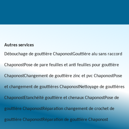
Autres services
Débouchage de gouttière Chaponost
Gouttière alu sans raccord
Chaponost
Pose de pare feuilles et anti feuilles pour gouttière
Chaponost
Changement de gouttière zinc et pvc Chaponost
Pose
et changement de gouttières Chaponost
Nettoyage de gouttières
Chaponost
Etanchéité gouttière et chenaux Chaponost
Pose de
gouttière Chaponost
Réparation changement de crochet de
gouttière Chaponost
Réparation de gouttière Chaponost