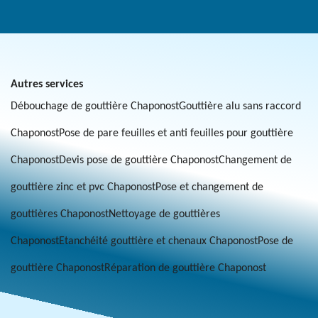
Autres services
Débouchage de gouttière Chaponost
Gouttière alu sans raccord
Chaponost
Pose de pare feuilles et anti feuilles pour gouttière
Chaponost
Devis pose de gouttière Chaponost
Changement de
gouttière zinc et pvc Chaponost
Pose et changement de
gouttières Chaponost
Nettoyage de gouttières
Chaponost
Etanchéité gouttière et chenaux Chaponost
Pose de
gouttière Chaponost
Réparation de gouttière Chaponost