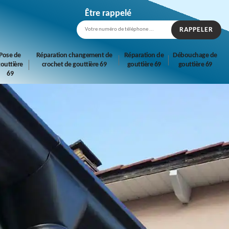
Être rappelé
Pose de
Réparation changement de
Réparation de
Débouchage de
outtière
crochet de gouttière 69
gouttière 69
gouttière 69
69