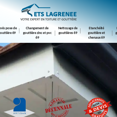
evis pose de
Changement de
Nettoyage de
Etanchéité
outtière 69
gouttière zinc et pvc
gouttières 69
gouttière et
g
69
chenaux 69