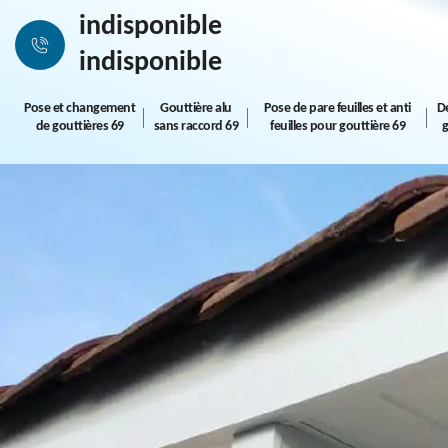
indisponible
indisponible
Pose et changement
Gouttière alu
Pose de pare feuilles et anti
D
de gouttières 69
sans raccord 69
feuilles pour gouttière 69
g