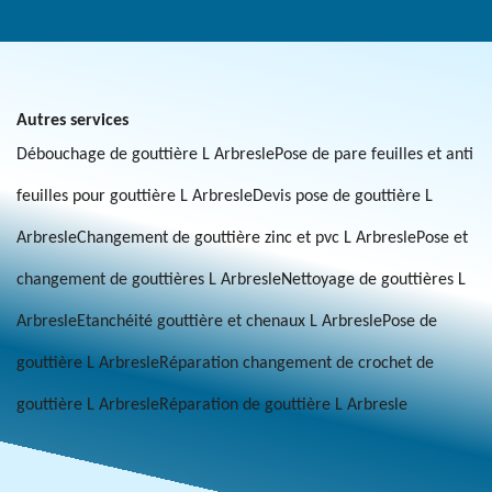
Autres services
Débouchage de gouttière L Arbresle
Pose de pare feuilles et anti
feuilles pour gouttière L Arbresle
Devis pose de gouttière L
Arbresle
Changement de gouttière zinc et pvc L Arbresle
Pose et
changement de gouttières L Arbresle
Nettoyage de gouttières L
Arbresle
Etanchéité gouttière et chenaux L Arbresle
Pose de
gouttière L Arbresle
Réparation changement de crochet de
gouttière L Arbresle
Réparation de gouttière L Arbresle