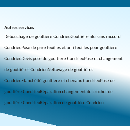
Autres services
Débouchage de gouttière Condrieu
Gouttière alu sans raccord
Condrieu
Pose de pare feuilles et anti feuilles pour gouttière
Condrieu
Devis pose de gouttière Condrieu
Pose et changement
de gouttières Condrieu
Nettoyage de gouttières
Condrieu
Etanchéité gouttière et chenaux Condrieu
Pose de
gouttière Condrieu
Réparation changement de crochet de
gouttière Condrieu
Réparation de gouttière Condrieu