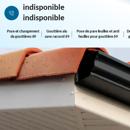
indisponible
indisponible
Pose et changement
Gouttière alu
Pose de pare feuilles et anti
D
de gouttières 69
sans raccord 69
feuilles pour gouttière 69
g