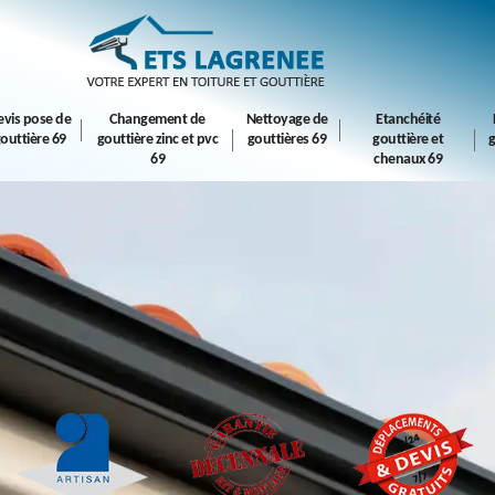
evis pose de
Changement de
Nettoyage de
Etanchéité
outtière 69
gouttière zinc et pvc
gouttières 69
gouttière et
g
69
chenaux 69