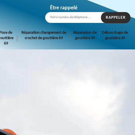
Être rappelé
Pose de
Réparation changement de
Réparation de
Débouchage de
outtière
crochet de gouttière 69
gouttière 69
gouttière 69
69