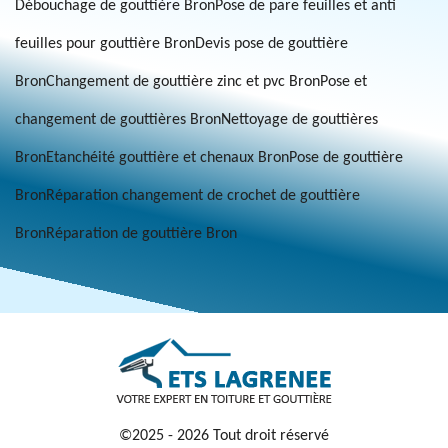
Débouchage de gouttière Bron
Pose de pare feuilles et anti
feuilles pour gouttière Bron
Devis pose de gouttière
Bron
Changement de gouttière zinc et pvc Bron
Pose et
changement de gouttières Bron
Nettoyage de gouttières
Bron
Etanchéité gouttière et chenaux Bron
Pose de gouttière
Bron
Réparation changement de crochet de gouttière
Bron
Réparation de gouttière Bron
©2025 - 2026 Tout droit réservé