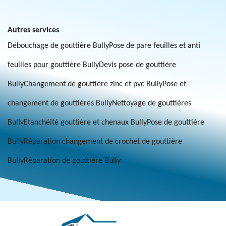
Autres services
Débouchage de gouttière Bully
Pose de pare feuilles et anti
feuilles pour gouttière Bully
Devis pose de gouttière
Bully
Changement de gouttière zinc et pvc Bully
Pose et
changement de gouttières Bully
Nettoyage de gouttières
Bully
Etanchéité gouttière et chenaux Bully
Pose de gouttière
Bully
Réparation changement de crochet de gouttière
Bully
Réparation de gouttière Bully