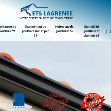
evis pose de
Changement de
Nettoyage de
Etanchéité
outtière 69
gouttière zinc et pvc
gouttières 69
gouttière et
g
69
chenaux 69