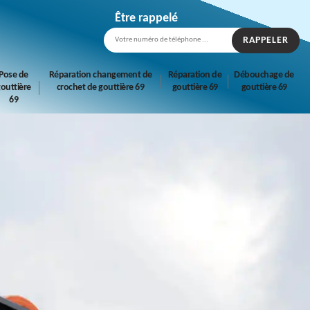
Être rappelé
Pose de
Réparation changement de
Réparation de
Débouchage de
outtière
crochet de gouttière 69
gouttière 69
gouttière 69
69