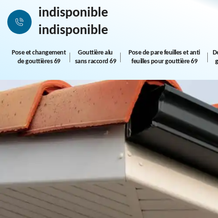
indisponible
indisponible
Pose et changement
Gouttière alu
Pose de pare feuilles et anti
D
de gouttières 69
sans raccord 69
feuilles pour gouttière 69
g