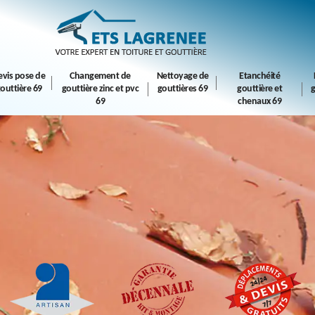
evis pose de
Changement de
Nettoyage de
Etanchéité
outtière 69
gouttière zinc et pvc
gouttières 69
gouttière et
g
69
chenaux 69