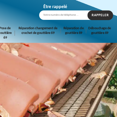
Être rappelé
Pose de
Réparation changement de
Réparation de
Débouchage de
outtière
crochet de gouttière 69
gouttière 69
gouttière 69
69