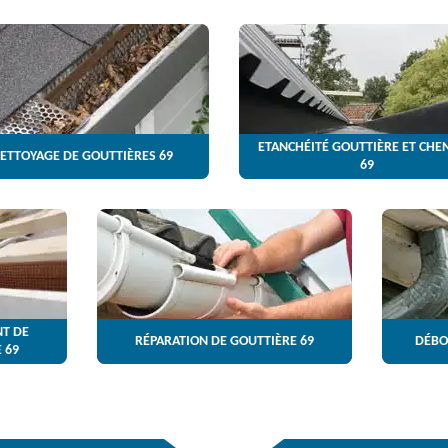
ETANCHÉITÉ GOUTTIÈRE ET CHE
ETTOYAGE DE GOUTTIÈRES 69
69
T DE
RÉPARATION DE GOUTTIÈRE 69
DÉBO
 69