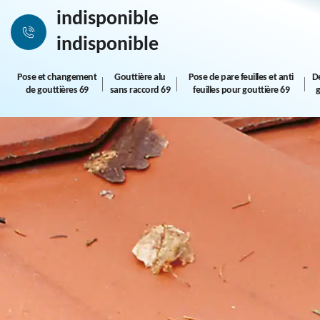
indisponible
indisponible
Pose et changement
Gouttière alu
Pose de pare feuilles et anti
D
de gouttières 69
sans raccord 69
feuilles pour gouttière 69
g